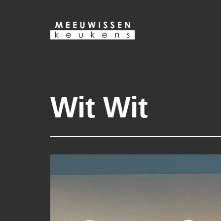
Ga
naar
de
inhoud
Wit Wit